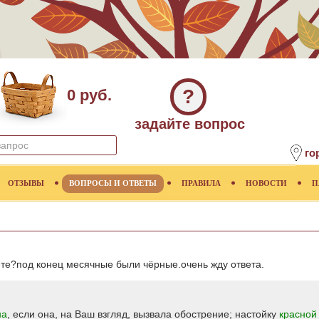
?
0 руб.
задайте вопрос
го
ОТЗЫВЫ
ВОПРОСЫ И ОТВЕТЫ
ПРАВИЛА
НОВОСТИ
П
ете?под конец месячные были чёрные.очень жду ответа.
на
, если она, на Ваш взгляд, вызвала обострение; настойку
красной