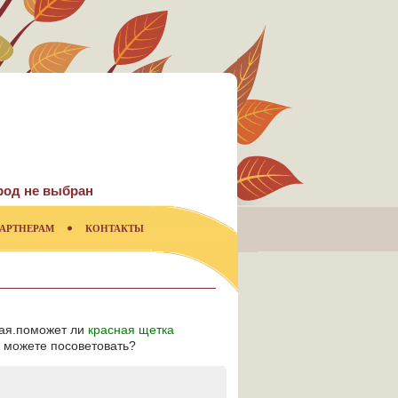
род не выбран
АРТНЕРАМ
КОНТАКТЫ
кая.поможет ли
красная щетка
о можете посоветовать?