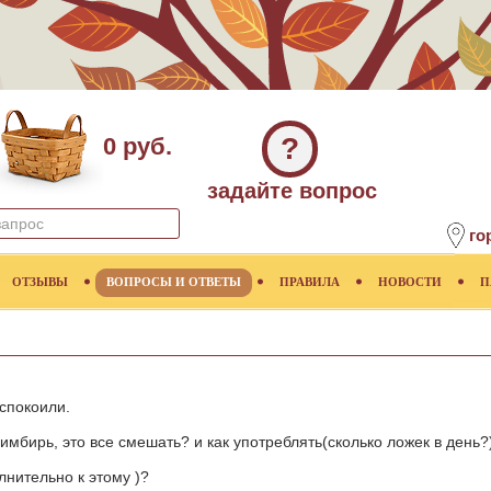
?
0 руб.
задайте вопрос
го
ОТЗЫВЫ
ВОПРОСЫ И ОТВЕТЫ
ПРАВИЛА
НОВОСТИ
П
спокоили.
мбирь, это все смешать? и как употреблять(сколько ложек в день?
лнительно к этому )?