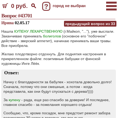
0 руб.
?
город не выбран
Вопрос #43701
Ирина
02.05.17
предыдущий вопрос из
33
Нашла
КУПЕНУ ЛЕКАРСТВЕННУЮ
(г.Майкоп, "..."), уже выслали.
Заканчиваю принимать
болиголов
(основное его "побочное"
действие - зверский аппетит), начинаю принимать ваши травы.
Все приобрела.
Желаю плодотворно отдохнуть. Для поднятия настроения в
прикрепленном файле: позитивные бабушки от финской
художницы Инге Лёёк.
Ответ:
Начну с благодарности за бабулек - хохотала довольно долго!
Сначала, потому что они смешные, а потом - когда
представила, как они будут спускаться с дерева!))))
За
купену
- рада, еще раз спасибо за доверие! И последнее,
главное спасибо - за пожелания хорошего отдыха!
Сообщаю, что, кроме посадок, мне предстоит ремонт забора
периметром 30 соток в деревне, где все пьют.