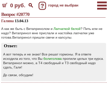
0 руб.
?
город не выбран
Вопрос #20770
Галина
13.04.13
А как же быть с Витапринолом и
Лапчаткой белой
? Пить или не
надо? Витапринол мне прислали и настойка лапчатки уже
готова.Витапринол пришли свечи и капсулы.
Ответ:
А вот теперь и не знаю! Все решат гормоны. Я в ответе
исходила из того, что Вы
болиголова
пропили целых три курса.
Витапринол можно, а Т4 свободный и Т3 свободный надо
сдать, Галя!
До связи, обсудим!