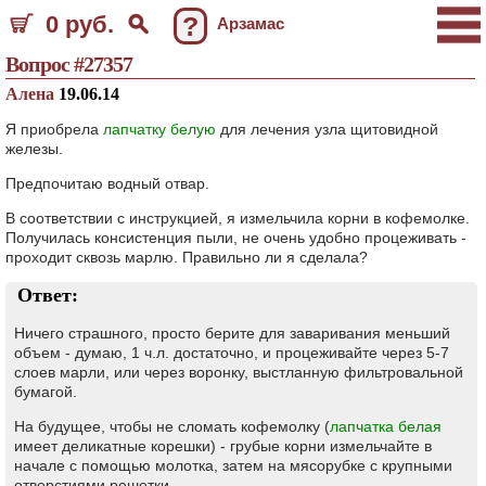
0 руб.
?
Арзамас
Вопрос #27357
Алена
19.06.14
Я приобрела
лапчатку белую
для лечения узла щитовидной
железы.
Предпочитаю водный отвар.
В соответствии с инструкцией, я измельчила корни в кофемолке.
Получилась консистенция пыли, не очень удобно процеживать -
проходит сквозь марлю. Правильно ли я сделала?
Ответ:
Ничего страшного, просто берите для заваривания меньший
объем - думаю, 1 ч.л. достаточно, и процеживайте через 5-7
слоев марли, или через воронку, выстланную фильтровальной
бумагой.
На будущее, чтобы не сломать кофемолку (
лапчатка белая
имеет деликатные корешки) - грубые корни измельчайте в
начале с помощью молотка, затем на мясорубке с крупными
отверстиями решетки.