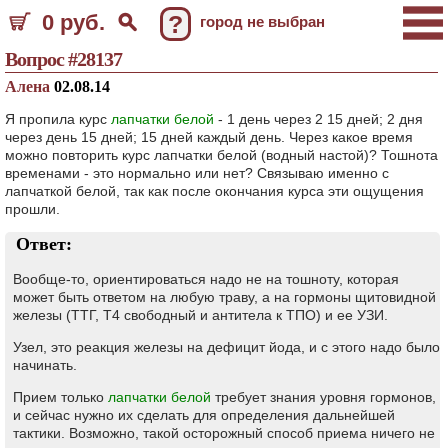
0 руб.
?
город не выбран
Вопрос #28137
Алена
02.08.14
Я пропила курс
лапчатки белой
- 1 день через 2 15 дней; 2 дня
через день 15 дней; 15 дней каждый день. Через какое время
можно повторить курс лапчатки белой (водный настой)? Тошнота
временами - это нормально или нет? Связываю именно с
лапчаткой белой, так как после окончания курса эти ощущения
прошли.
Ответ:
Вообще-то, ориентироваться надо не на тошноту, которая
может быть ответом на любую траву, а на гормоны щитовидной
железы (ТТГ, Т4 свободный и антитела к ТПО) и ее УЗИ.
Узел, это реакция железы на дефицит йода, и с этого надо было
начинать.
Прием только
лапчатки белой
требует знания уровня гормонов,
и сейчас нужно их сделать для определения дальнейшей
тактики. Возможно, такой осторожный способ приема ничего не