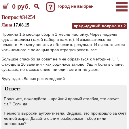
0 руб.
?
город не выбран
Вопрос #34254
Лана
17.08.15
предыдущий вопрос из
2
Пропила 1,5 месяца сбор и 1 месяц настойку. Через неделю
сдала анализы (такой набор в пакете). В замешательстве
немного. Не могу понять и объяснить результат. И очень хочется
хоть немного с помощью трав отрегулировать вес.
Большое спасибо за совет не мне обратиться к методике "...".
Отходила 10 занятий - как родилась заново. Ушли боли в спине,
суставах, но к сожалению, ни один см и кг не ушел.
Буду ждать Ваших рекомендаций.
Ответ:
Поясните, пожалуйста, - крайний правый столбик, это август
с.г.? Если да:
Немного выросли аутоантитела. Видимо, это произошло за счет
летней жары. Давайте с этим разберемся - сбор пили
полностью?