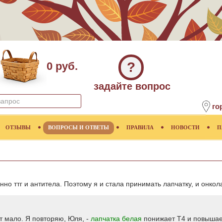
?
0 руб.
задайте вопрос
го
ОТЗЫВЫ
ВОПРОСЫ И ОТВЕТЫ
ПРАВИЛА
НОВОСТИ
П
но ттг и антитела. Поэтому я и стала принимать лапчатку, и онкол
т мало. Я повторяю, Юля, -
лапчатка белая
понижает Т4 и повышает