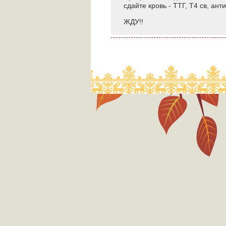
сдайте кровь - ТТГ, Т4 св, ант
ЖДУ!!