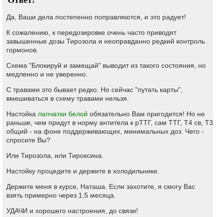
Ответ:
Да, Ваши дела постепенно поправляются, и это радует!
К сожалению, к передозировке очень часто приводят
завышенные дозы Тирозола и неоправданно редкий контроль
гормонов.
Схема "Блокируй и замещай" выводит из такого состояния, но
медленно и не уверенно.
С травами это бывает редко. Но сейчас "путать карты",
вмешиваться в схему травами нельзя.
Настойка
лапчатки белой
обязательно Вам пригодится! Но не
раньше, чем придут в норму антитела к рТТГ, сам ТТГ, Т4 св, Т3
общий - на фоне поддерживающих, минимальных доз. Чего -
спросите Вы?
Или Тирозола, или Тироксина.
Настойку процедите и держите в холодильнике.
Держите меня в курсе, Наташа. Если захотите, я смогу Вас
взять примерно через 1,5 месяца.
УДАЧИ и хорошего настроения, до связи!