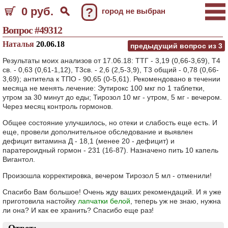
0 руб.
?
город не выбран
Вопрос #49312
Наталья
20.06.18
предыдущий вопрос из
3
Результаты моих анализов от 17.06.18: ТТГ - 3,19 (0,66-3,69), Т4
св. - 0,63 (0,61-1,12), Т3св. - 2,6 (2,5-3,9), Т3 общий - 0,78 (0,66-
3,69); антитела к ТПО - 90,65 (0-5,61). Рекомендовано в течении
месяца не менять лечение: Эутирокс 100 мкг по 1 таблетки,
утром за 30 минут до еды; Тирозол 10 мг - утром, 5 мг - вечером.
Через месяц контроль гормонов.
Общее состояние улучшилось, но отеки и слабость еще есть. И
еще, провели дополнительное обследование и выявлен
дефицит витамина Д - 18,1 (менее 20 - дефицит) и
паратероидный гормон - 231 (16-87). Назначено пить 10 капель
Вигантол.
Произошла корректировка, вечером Тирозол 5 мл - отменили!
Спасибо Вам большое! Очень жду ваших рекомендаций. И я уже
приготовила настойку
лапчатки белой
, теперь уж не знаю, нужна
ли она? И как ее хранить? Спасибо еще раз!