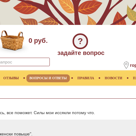
?
0 руб.
задайте вопрос
го
ОТЗЫВЫ
ВОПРОСЫ И ОТВЕТЫ
ПРАВИЛА
НОВОСТИ
П
ь, все поможет. Силы мои иссякли потому что.
-женски повыше".