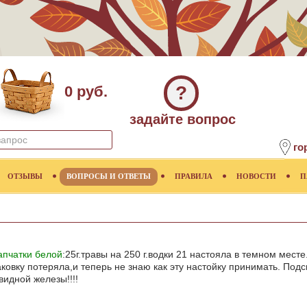
?
0 руб.
задайте вопрос
го
ОТЗЫВЫ
ВОПРОСЫ И ОТВЕТЫ
ПРАВИЛА
НОВОСТИ
П
апчатки белой
:25г.травы на 250 г.водки 21 настояла в темном мест
аковку потеряла,и теперь не знаю как эту настойку принимать. Подс
идной железы!!!!