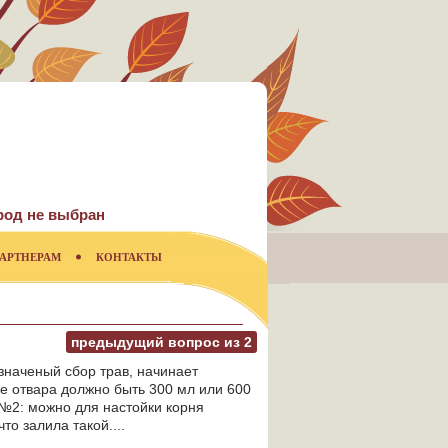
род не выбран
АРТНЕРАМ
КОНТАКТЫ
предыдущий вопрос из
2
значеный сбор трав, начинает
це отвара должно быть 300 мл или 600
с №2: можно для настойки корня
то залила такой....