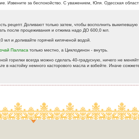
е. Извените за беспокойство. С уважением, Юля. Одесская област
ть рецепт. Доливают только затем, чтобы восполнить выкипевшую 
вать после процеживания и отжима надо ДО 600,0 мл.
,0 мл и доливайте горячей кипяченой водой.
очай Палласа
только местно, а Циклодинон - внутрь.
сной горилки всегда можно сделать 40-градусную, ничего не меняйт
е в настойку немного касторового масла и взбейте. Иначе сожжете