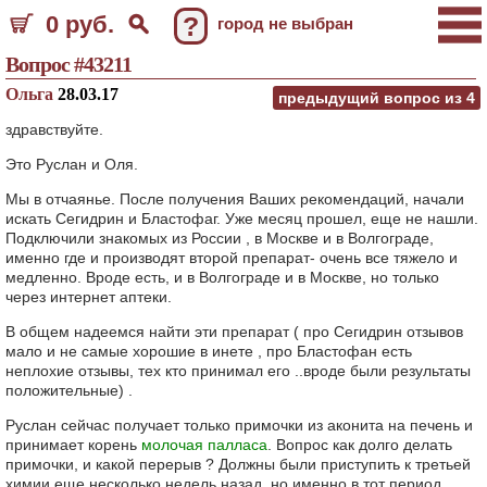
0 руб.
?
город не выбран
Вопрос #43211
Ольга
28.03.17
предыдущий вопрос из
4
здравствуйте.
Это Руслан и Оля.
Мы в отчаянье. После получения Ваших рекомендаций, начали
искать Сегидрин и Бластофаг. Уже месяц прошел, еще не нашли.
Подключили знакомых из России , в Москве и в Волгограде,
именно где и производят второй препарат- очень все тяжело и
медленно. Вроде есть, и в Волгограде и в Москве, но только
через интернет аптеки.
В общем надеемся найти эти препарат ( про Сегидрин отзывов
мало и не самые хорошие в инете , про Бластофан есть
неплохие отзывы, тех кто принимал его ..вроде были результаты
положительные) .
Руслан сейчас получает только примочки из аконита на печень и
принимает корень
молочая палласа
. Вопрос как долго делать
примочки, и какой перерыв ? Должны были приступить к третьей
химии еще несколько недель назад, но именно в тот период