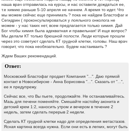
наша врач отправилась на курсы, и нас оставили дождаться ее,
т.е химию раньше 5-10 апреля не начнем. А время то идет. Что
мы можем сейчас еще принимать ? пока не найдем Бластофаг и
Сегидрин ( проконсультироваться у лояльного онколога не
можем - у нас таких нет, всем предлагается только химия. Дай
Бог чтобы химия была адекватная и правильная! И еще вопрос?
Мы делали КТ только брюшной полости. Люди которые прошли
через это советуют сделать КТ грудной клетки, головы. Наш врач
говорит, что пока необязательно. Будем настаиваить ?
Ждем Ваших рекомендаций.
Ответ:
Московский Бластофаг продает Компания "...". Даю прямой
контакт в Новосибирске - Анна Борисовна "...". Сказать от "...",
ее я предупрежу.
Сейчас все, что Вы пьете, продолжайте. Не останавливайтесь.
Мазь для печени поменяйте. Смешайте настойку аконита и
детский крем 1:2, наносить утром и вечером в течение 2
недель, затем сделать перерыв 2 недели.
Сделать КТ грудной клетки надо для определения метастазов.
Ясная картина всегда нужна. Если они есть в легких, могут быть