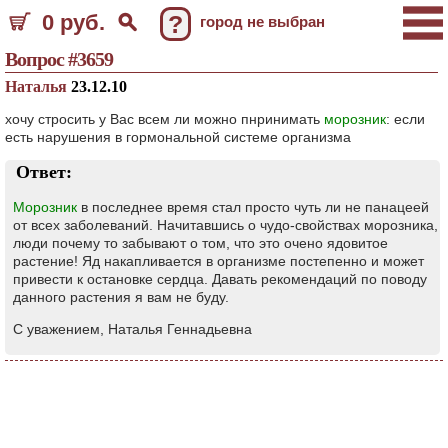
0 руб.
?
город не выбран
Вопрос #3659
Наталья
23.12.10
хочу стросить у Вас всем ли можно пнринимать
морозник
: если
есть нарушения в гормональной системе организма
Ответ:
Морозник
в последнее время стал просто чуть ли не панацеей
от всех заболеваний. Начитавшись о чудо-свойствах морозника,
люди почему то забывают о том, что это очено ядовитое
растение! Яд накапливается в организме постепенно и может
привести к остановке сердца. Давать рекомендаций по поводу
данного растения я вам не буду.
С уважением, Наталья Геннадьевна