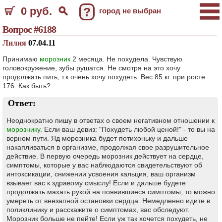
0 руб.
?
город не выбран
Вопрос #6188
Лилия
07.04.11
Принимаю
морозник
2 месяца. Не похудела. Чувствую
головокружение, зубы рушатся. Не смотря на это хочу
продолжать пить, т.к очень хочу похудеть. Вес 85 кг. при росте
176. Как быть?
Ответ:
Неоднократно пишу в ответах о своем негативном отношении к
морознику
. Если ваш девиз: "Похудеть любой ценой!" - то вы на
верном пути. Яд морозника будет потихоньку и дальше
накапливаться в организме, продолжая свое разрушительное
действие. В первую очередь морозник действует на сердце,
симптомы, которые у вас наблюдаются свидетельствуют об
интоксикации, снижении усвоения кальция, ваш организм
взывает вас к здравому смыслу! Если и дальше будете
продолжать махать рукой на появившиеся симптомы, то можно
умереть от внезапной остановки сердца. Немедленно идите в
поликлинику и расскажите о симптомах, вас обследуют.
Морозник больше не пейте! Если уж так хочется похудеть, не