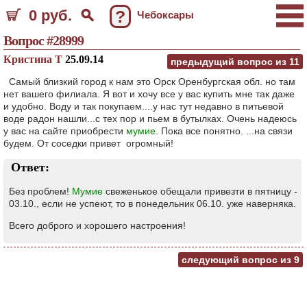
0 руб.
?
Чебоксары
Вопрос #28999
Кристина Т
25.09.14
предыдущий вопрос из
11
Самый близкий город к нам это Орск Оренбургская обл. но там
нет вашего филиала. Я вот и хочу все у вас купить мне так даже
и удобно. Воду и так покупаем....у нас тут недавно в питьевой
воде радон нашли...с тех пор и пьем в бутылках. Очень надеюсь
у вас на сайте приобрести
мумие
. Пока все понятно. ...на связи
будем. От соседки привет огромный!
Ответ:
Без проблем!
Мумие
свеженькое обещали привезти в пятницу -
03.10., если не успеют, то в понедельник 06.10. уже наверняка.
Всего доброго и хорошего настроения!
следующий вопрос из
9