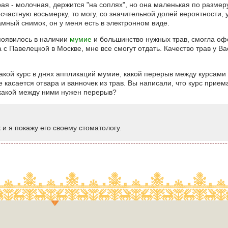
рая - молочная, держится "на соплях", но она маленькая по размеру
есчастную восьмерку, то могу, со значительной долей вероятности,
мный снимок, он у меня есть в электронном виде.
появилось в наличии
мумие
и большинство нужных трав, смогла офо
 с Павелецкой в Москве, мне все смогут отдать. Качество трав у Ва
акой курс в днях аппликаций мумие, какой перерыв между курсами 
 касается отвара и ванночек из трав. Вы написали, что курс прием
 какой между ними нужен перерыв?
 и я покажу его своему стоматологу.