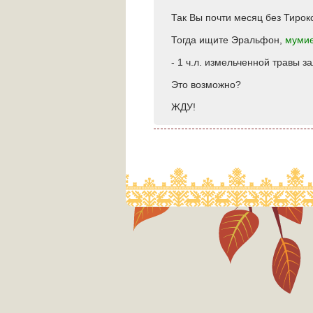
Так Вы почти месяц без Тирок
Тогда ищите Эральфон,
муми
- 1 ч.л. измельченной травы з
Это возможно?
ЖДУ!