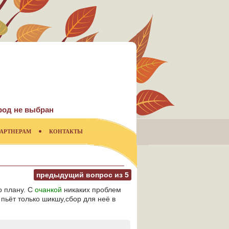
род не выбран
АРТНЕРАМ
КОНТАКТЫ
предыдущий вопрос из
5
о плану. С
очанкой
никаких проблем
 пьёт только шикшу,сбор для неё в