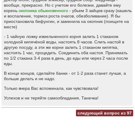
вообще, прекрасно. Но с учетом его болезни, давайте ему
корень
окопника обыкновенного
- убьем 3 зайцев сразу (кашель
и воспаление, тормоз роста очагов, обезболивание). Я бы
приостановила бефунгин, и заменила на окопник (поищите на
месте)
- 1 чайную ложку измельченного корня залить 1 стаканом
холодной кипячёной воды, настоять 8 часов. Слить настой в
другую посуду, а эти же корни залить 1 стаканом кипятка,
настоять 1 час, процедить. Соединить оба настоя. Принимать
по 1/2 стакана 3-4 раза в день, до еды или через 2 часа после
еды.
В конце концов, сделайте банки - от 1-2 раза станет лучше, а
больше делать и не надо.
Только вчера Вас вспоминала, как чувствовала!
Успехов и не теряйте самообладания, Танечка!
следующий вопрос из
97