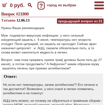
0 руб.
?
город не выбран
Вопрос #21800
Татьяна
12.06.13
предыдущий вопрос из
21
Нужны Ваши рекомендации.
Муж подхватил вирусную инфекцию: у него сильный
изнуряющий кашель с 4 июня, температуры нет, мокрота
отходит. Пили цитрарий, но кашель не проходит. Сейчас врач
назначил ципролет и АЦЦ, сказали обязательно пить, а то
снова может накопиться жидкость в легких.
Вопрос: нам пока прервать прием трав( должны были пить до 27
июня), а потом продолжить? А бифунгин? каким образом мужу
зашитить печень при приеме антибиотиков?
Ответ:
Но если нет температуры, зачем антибиотики?! Его печени и
так достается!! Возможно, у него очаги в легких появились,
антибиотики и не помогут.
АЦЦ пить можно, но почему не обратиться к травяным сборам -
доктор МОМ, грудной эликсир, грудной сбор. Медуница -