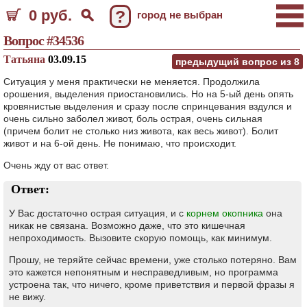
0 руб.
?
город не выбран
Вопрос #34536
Татьяна
03.09.15
предыдущий вопрос из
8
Ситуация у меня практически не меняется. Продолжила
орошения, выделения приостановились. Но на 5-ый день опять
кровянистые выделения и сразу после спринцевания вздулся и
очень сильно заболел живот, боль острая, очень сильная
(причем болит не столько низ живота, как весь живот). Болит
живот и на 6-ой день. Не понимаю, что происходит.
Очень жду от вас ответ.
Ответ:
У Вас достаточно острая ситуация, и с
корнем окопника
она
никак не связана. Возможно даже, что это кишечная
непроходимость. Вызовите скорую помощь, как минимум.
Прошу, не теряйте сейчас времени, уже столько потеряно. Вам
это кажется непонятным и несправедливым, но программа
устроена так, что ничего, кроме приветствия и первой фразы я
не вижу.