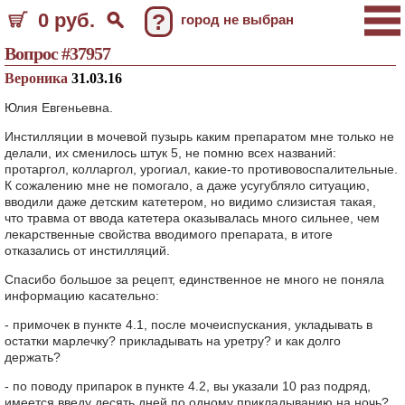
0 руб.
?
город не выбран
Вопрос #37957
Вероника
31.03.16
Юлия Евгеньевна.
Инстилляции в мочевой пузырь каким препаратом мне только не
делали, их сменилось штук 5, не помню всех названий:
протаргол, колларгол, урогиал, какие-то противовоспалительные.
К сожалению мне не помогало, а даже усугубляло ситуацию,
вводили даже детским катетером, но видимо слизистая такая,
что травма от ввода катетера оказывалась много сильнее, чем
лекарственные свойства вводимого препарата, в итоге
отказались от инстилляций.
Спасибо большое за рецепт, единственное не много не поняла
информацию касательно:
- примочек в пункте 4.1, после мочеиспускания, укладывать в
остатки марлечку? прикладывать на уретру? и как долго
держать?
- по поводу припарок в пункте 4.2, вы указали 10 раз подряд,
имеется введу десять дней по одному прикладыванию на ночь?