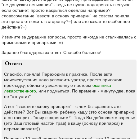
"не допуская остывания" - ведь не нужно подогревать в случае
если остынет, просто накрыться одеялом например?
словосочетание "ввести в основу припарки" не совсем поняла,
это просто отложить в сторонку?=) или это какая то особенное
действие?=)
Извините за дурацкие вопросы, просто никогда не сталкивалась с
примочками и припарками..=)
Заранее благодарна за ответ. Спасибо большое!
Ответ:
Спасибо, поняла! Переходим к практике. После акта
мочеиспускания надо успокоить уретру, просто приложив
прокладку, обильно увлажненную настоем
окопника
лекарственного
, или подмыться. По времени - минуту-две, пока
не "отпустит".
А вот "ввести в основу припарки" - с чем бы сравнить это
действие? Вот Вы сварили ребенку кашу (это основа припарки),
а он говорит - "хочу с вареньем!". Тогда Вы добавляете варенье
(это Ваш готовый настой трав) в кашу (основу припарки) и
перемешиваете))
Припарки 10 дней подряд (можно меньше) - это 10 процедур