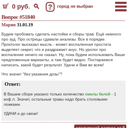
0 руб.
?
город не выбран
Вопрос #51840
Мария
31.01.19
Будем пробовать сделать настойки и сборы трав. Ещё немного
про зуд. Про острицы сдавали анализы. Все в порядке.
Проктолог высказал мысль - может воспаленная простата
выделяет секрет, что и раздражает анус. Но уролог про
воспаление ничего не сказал. Ну, пока будем использовать Ваши
предложенные варианты, а там будет видно. Постараемся
написать, какой будет результат. Удачи и Вам во всем!
Что значит "без указания дозы"?
Ответ:
В Вашем сборе указано только количество
омелы белой
- 1
коф.л. Значит, остальные травы надо брать столовыми
ложками.
УДАЧИ и до связи!
следующий вопрос из
6