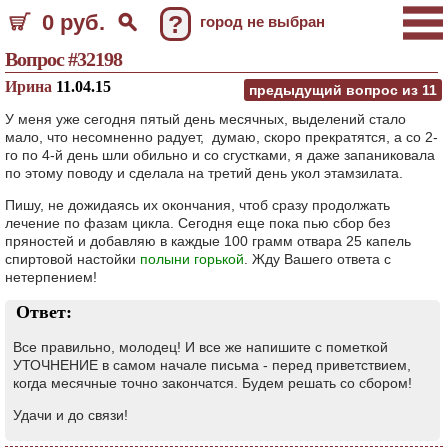
0 руб.
?
город не выбран
Вопрос #32198
Ирина
11.04.15
предыдущий вопрос из
11
У меня уже сегодня пятый день месячных, выделений стало
мало, что несомненно радует, думаю, скоро прекратятся, а со 2-
го по 4-й день шли обильно и со сгустками, я даже запаниковала
по этому поводу и сделала на третий день укол этамзилата.
Пишу, не дожидаясь их окончания, чтоб сразу продолжать
лечение по фазам цикла. Сегодня еще пока пью сбор без
пряностей и добавляю в каждые 100 грамм отвара 25 капель
спиртовой настойки
полыни горькой
. Жду Вашего ответа с
нетерпением!
Ответ:
Все правильно, молодец! И все же напишите с пометкой
УТОЧНЕНИЕ в самом начале письма - перед приветствием,
когда месячные точно закончатся. Будем решать со сбором!
Удачи и до связи!