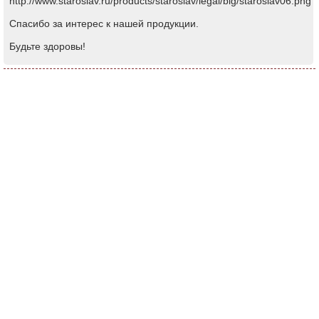
http://www.staroslav.ru/products/staroslav/legal/big/staroslav06.png
Спасибо за интерес к нашей продукции.
Будьте здоровы!