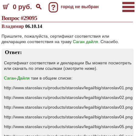
0 руб.
?
город не выбран
Вопрос #29095
Владимир
06.10.14
Пришлите, пожалуйста, сертификат соответствия или
декларацию соответствия на траву
Саган дайля
. Спасибо.
Ответ:
Сертификат соответствия и декларации Вы можете посмотреть
или скачать по этим ссылкам (смотрите ниже).
Саган-Дайля
там в общем списке:
http://www.staroslav.ru/products/staroslav/legal/big/staroslav01.png
http://www.staroslav.ru/products/staroslav/legal/big/staroslav02.png
http://www.staroslav.ru/products/staroslav/legal/big/staroslav03.png
http://www.staroslav.ru/products/staroslav/legal/big/staroslav04.png
http://www.staroslav.ru/products/staroslav/legal/big/staroslav05.png