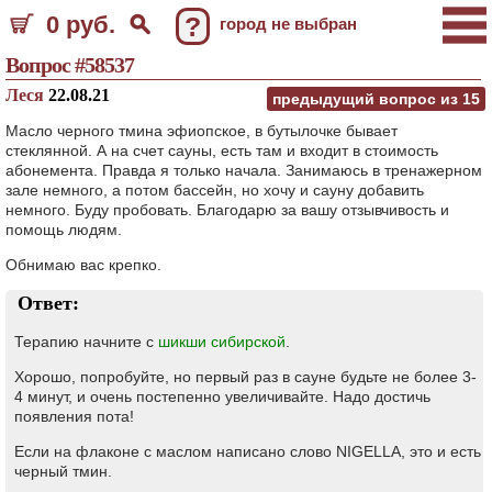
0 руб.
?
город не выбран
Вопрос #58537
Леся
22.08.21
предыдущий вопрос из
15
Масло черного тмина эфиопское, в бутылочке бывает
стеклянной. А на счет сауны, есть там и входит в стоимость
абонемента. Правда я только начала. Занимаюсь в тренажерном
зале немного, а потом бассейн, но хочу и сауну добавить
немного. Буду пробовать. Благодарю за вашу отзывчивость и
помощь людям.
Обнимаю вас крепко.
Ответ:
Терапию начните с
шикши сибирской
.
Хорошо, попробуйте, но первый раз в сауне будьте не более 3-
4 минут, и очень постепенно увеличивайте. Надо достичь
появления пота!
Если на флаконе с маслом написано слово NIGELLA, это и есть
черный тмин.