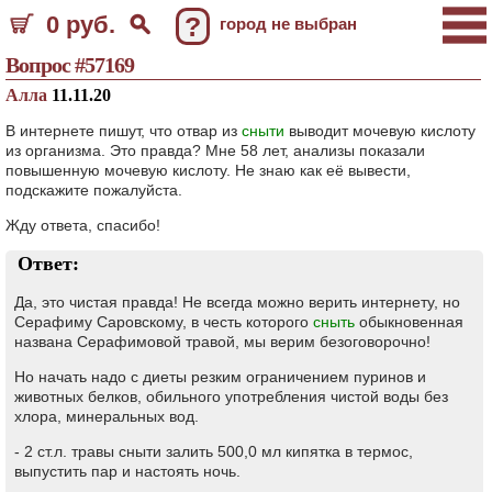
0 руб.
?
город не выбран
Вопрос #57169
Алла
11.11.20
В интернете пишут, что отвар из
сныти
выводит мочевую кислоту
из организма. Это правда? Мне 58 лет, анализы показали
повышенную мочевую кислоту. Не знаю как её вывести,
подскажите пожалуйста.
Жду ответа, спасибо!
Ответ:
Да, это чистая правда! Не всегда можно верить интернету, но
Серафиму Саровскому, в честь которого
сныть
обыкновенная
названа Серафимовой травой, мы верим безоговорочно!
Но начать надо с диеты резким ограничением пуринов и
животных белков, обильного употребления чистой воды без
хлора, минеральных вод.
- 2 ст.л. травы сныти залить 500,0 мл кипятка в термос,
выпустить пар и настоять ночь.