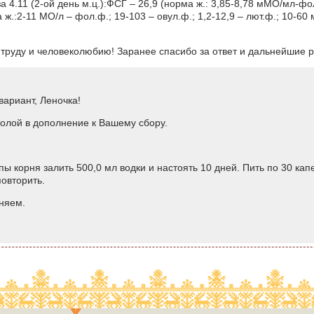
 4.11 (2-ой день м.ц.):ФСГ – 26,9 (норма ж.: 3,85-8,78 мМО/мл-фол.
 ж.:2-11 МО/л – фол.ф.; 19-103 – овул.ф.; 1,2-12,9 – лют.ф.; 10-60 
труду и человеколюбию! Заранее спасибо за ответ и дальнейшие 
ариант, Леночка!
голой в дополнение к Вашему сбору.
пы корня залить 500,0 мл водки и настоять 10 дней. Пить по 30 капе
повторить.
няем.