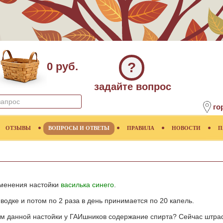
?
0 руб.
задайте вопрос
го
ОТЗЫВЫ
ВОПРОСЫ И ОТВЕТЫ
ПРАВИЛА
НОВОСТИ
П
именения настойки
василька синего
.
водке и потом по 2 раза в день принимается по 20 капель.
ем данной настойки у ГАИшников содержание спирта? Сейчас штраф