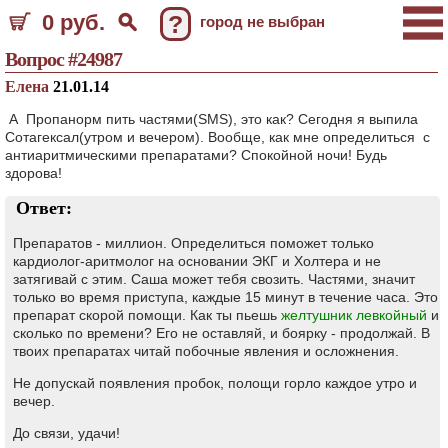
0 руб.
?
город не выбран
Вопрос #24987
Елена
21.01.14
А Пропанорм пить частями(SMS), это как? Сегодня я выпила
Сотагексал(утром и вечером). Вообще, как мне определиться с
антиаритмическими препаратами? Спокойной ночи! Будь
здорова!
Ответ:
Препаратов - миллион. Определиться поможет только
кардиолог-аритмолог на основании ЭКГ и Холтера и не
затягивай с этим. Саша может тебя свозить. Частями, значит
только во время приступа, каждые 15 минут в течение часа. Это
препарат скорой помощи. Как ты пьешь
желтушник левкойный
и
сколько по времени? Его не оставляй, и боярку - продолжай. В
твоих препаратах читай побочные явления и осложнения.
Не допускай появления пробок, полощи горло каждое утро и
вечер.
До связи, удачи!