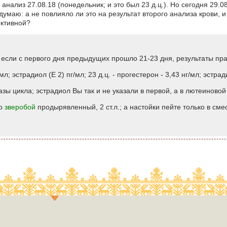
анализ 27.08.18 (понедельник; и это был 23 д.ц.). Но сегодня 29.0
думаю: а не повлияло ли это на результат второго анализа крови, и
ктивной?
если с первого дня предыдущих прошло 21-23 дня, результаты пр
мл; эстрадиол (Е 2) пг/мл; 23 д.ц. - прогестерон - 3,43 нг/мл; эстрад
зы цикла; эстрадиол Вы так и не указали в первой, а в лютеиновой 
ор
зверобой
продырявленный, 2 ст.л.; а настойки пейте только в сме