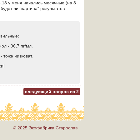
8.18 у меня начались месячные (на 8
 будет ли "картина" результатов
авильные:
иол - 96,7 пг/мл.
- тоже низковат.
си!
следующий вопрос из
2
© 2025 Экофабрика Старослав