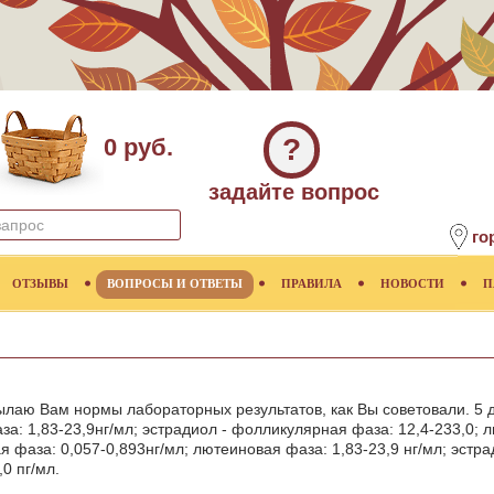
?
0 руб.
задайте вопрос
го
ОТЗЫВЫ
ВОПРОСЫ И ОТВЕТЫ
ПРАВИЛА
НОВОСТИ
П
ылаю Вам нормы лабораторных результатов, как Вы советовали. 5 д
за: 1,83-23,9нг/мл; эстрадиол - фолликулярная фаза: 12,4-233,0; л
ая фаза: 0,057-0,893нг/мл; лютеиновая фаза: 1,83-23,9 нг/мл; эстр
0 пг/мл.