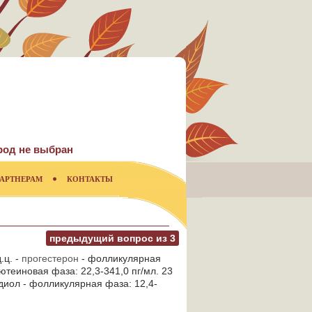
род не выбран
АРТНЕРАМ
КОНТАКТЫ
предыдущий вопрос из
3
.ц. -
прогестерон
- фолликулярная
ютеиновая фаза: 22,3-341,0 пг/мл. 23
адиол - фолликулярная фаза: 12,4-