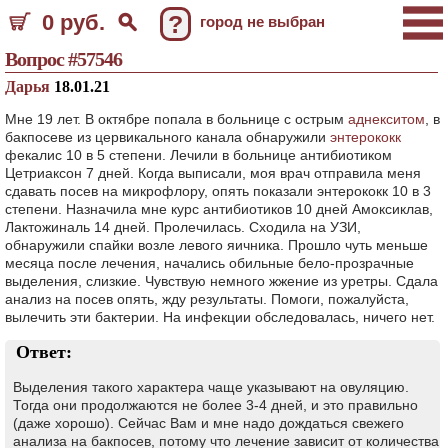
0 руб.
?
город не выбран
Вопрос #57546
Дарья
18.01.21
Мне 19 лет. В октябре попала в больнице с острым
аднекситом
, в
бакпосеве из цервикального канала обнаружили
энтерококк
фекалис 10 в 5 степени. Лечили в больнице антибиотиком
Цетриаксон 7 дней. Когда выписали, моя врач отправила меня
сдавать посев на микрофлору, опять показали энтерококк 10 в 3
степени. Назначила мне курс антибиотиков 10 дней Амоксиклав,
Лактожиналь 14 дней. Пролечилась. Сходила на УЗИ,
обнаружили спайки возле левого яичника. Прошло чуть меньше
месяца после лечения, начались обильные бело-прозрачные
выделения, слизкие. Чувствую немного жжение из уретры. Сдала
анализ на посев опять, жду результаты. Помоги, пожалуйста,
вылечить эти бактерии. На инфекции обследовалась, ничего нет.
Ответ:
Выделения такого характера чаще указывают на овуляцию.
Тогда они продолжаются не более 3-4 дней, и это правильно
(даже хорошо). Сейчас Вам и мне надо дождаться свежего
анализа на бакпосев, потому что лечение зависит от количества