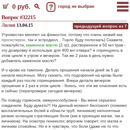
0 руб.
?
город не выбран
Вопрос #32215
Лилия
13.04.15
предыдущий вопрос из
7
Утрожестан меняют на фемостон, потому что очень низкий как
прогестерон
, так и эстродиол... Горло буду полоскать) Скажите,
пожалуйста,
каменное масло
(2 гр), растворенное в 50 мл трав -
эту дозировку я использую для 400 мл отвара? и спринцуюсь в
этом цикле я утром и вечером. Так же 2 раза в день нужно
добавлять каменное масло?
И о крови на тампоне. Делать орошения начала дней за 5 до
начала месячных. Могу сказать, что подозрения на кровь были
каждый раз после спринцевания. Вчера делала вечером
орошение в 1 раз в этом цикле - боюсь, что эти же опасения есть
и сейчас (перепроверю сегодня вечером).
По поводу гормонов, иммуноглобулина - Вы меня серьезно
озадачили. Буду думать!!! На данный момент беспокоят (помимо
воспалительных болей в области труб, яичников) непонятные
резкие колющие стреляющие боли (как в проекции матки, так и
яичников). На осмотре гинеколог, впрочем говорит, что матка и
яичники спокойны. Но и я чувствую, что боли (даже не то что