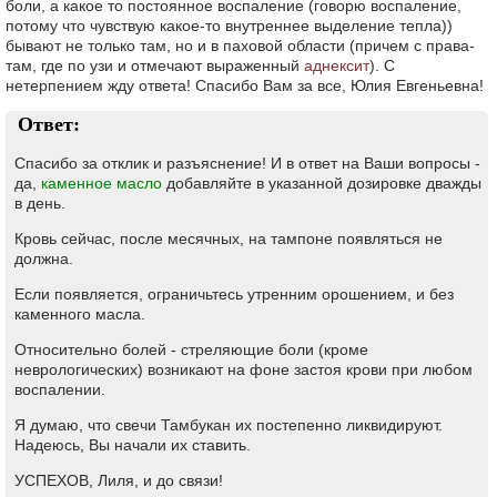
боли, а какое то постоянное воспаление (говорю воспаление,
потому что чувствую какое-то внутреннее выделение тепла))
бывают не только там, но и в паховой области (причем с права-
там, где по узи и отмечают выраженный
аднексит
). С
нетерпением жду ответа! Спасибо Вам за все, Юлия Евгеньевна!
Ответ:
Спасибо за отклик и разъяснение! И в ответ на Ваши вопросы -
да,
каменное масло
добавляйте в указанной дозировке дважды
в день.
Кровь сейчас, после месячных, на тампоне появляться не
должна.
Если появляется, ограничьтесь утренним орошением, и без
каменного масла.
Относительно болей - стреляющие боли (кроме
неврологических) возникают на фоне застоя крови при любом
воспалении.
Я думаю, что свечи Тамбукан их постепенно ликвидируют.
Надеюсь, Вы начали их ставить.
УСПЕХОВ, Лиля, и до связи!