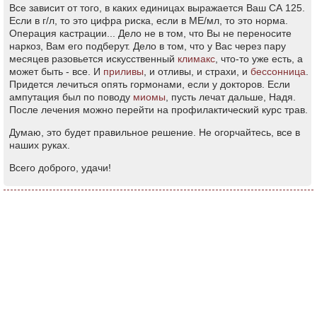
Все зависит от того, в каких единицах выражается Ваш СА 125.
Если в г/л, то это цифра риска, если в МЕ/мл, то это норма.
Операция кастрации... Дело не в том, что Вы не переносите
наркоз, Вам его подберут. Дело в том, что у Вас через пару
месяцев разовьется искусственный
климакс
, что-то уже есть, а
может быть - все. И
приливы
, и отливы, и страхи, и
бессонница
.
Придется лечиться опять гормонами, если у докторов. Если
ампутация был по поводу
миомы
, пусть лечат дальше, Надя.
После лечения можно перейти на профилактический курс трав.
Думаю, это будет правильное решение. Не огорчайтесь, все в
наших руках.
Всего доброго, удачи!