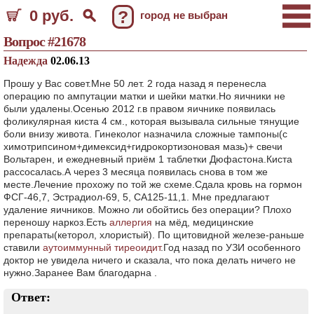
0 руб.
?
город не выбран
Вопрос #21678
Надежда
02.06.13
Прошу у Вас совет.Мне 50 лет. 2 года назад я перенесла
операцию по ампутации матки и шейки матки.Но яичники не
были удалены.Осенью 2012 г.в правом яичнике появилась
фоликулярная киста 4 см., которая вызывала сильные тянущие
боли внизу живота. Гинеколог назначила сложные тампоны(с
химотрипсином+димексид+гидрокортизоновая мазь)+ свечи
Вольтарен, и ежедневный приём 1 таблетки Дюфастона.Киста
рассосалась.А через 3 месяца появилась снова в том же
месте.Лечение прохожу по той же схеме.Сдала кровь на гормон
ФСГ-46,7, Эстрадиол-69, 5, СА125-11,1. Мне предлагают
удаление яичников. Можно ли обойтись без операции? Плохо
переношу наркоз.Есть
аллергия
на мёд, медицинские
препараты(кеторол, хлористый). По щитовидной железе-раньше
ставили
аутоиммунный тиреоидит
.Год назад по УЗИ особенного
доктор не увидела ничего и сказала, что пока делать ничего не
нужно.Заранее Вам благодарна .
Ответ: