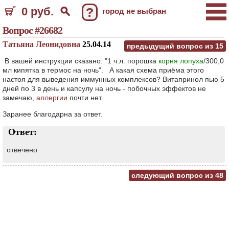
0 руб.
?
город не выбран
Вопрос #26682
Татьяна Леонидовна
25.04.14
предыдущий вопрос из
15
В вашей инструкции сказано: "1 ч.л. порошка
корня лопуха
/300,0
мл кипятка в термос на ночь". А какая схема приёма этого
настоя для выведения иммунных комплексов? Витапринол пью 5
дней по 3 в день и капсулу на ночь - побочных эффектов не
замечаю,
аллергии
почти нет.
Заранее благодарна за ответ.
Ответ:
отвечено
следующий вопрос из
48