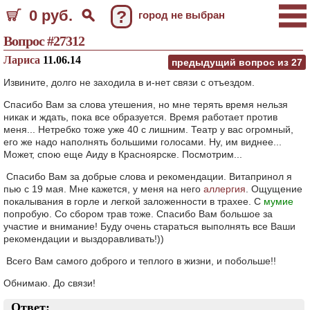
0 руб.
?
город не выбран
Вопрос #27312
Лариса
11.06.14
предыдущий вопрос из
27
Извините, долго не заходила в и-нет связи с отъездом.
Спасибо Вам за слова утешения, но мне терять время нельзя
никак и ждать, пока все образуется. Время работает против
меня... Нетребко тоже уже 40 с лишним. Театр у вас огромный,
его же надо наполнять большими голосами. Ну, им виднее...
Может, спою еще Аиду в Красноярске. Посмотрим...
Спасибо Вам за добрые слова и рекомендации. Витапринол я
пью с 19 мая. Мне кажется, у меня на него
аллергия
. Ощущение
покалывания в горле и легкой заложенности в трахее. С
мумие
попробую. Со сбором трав тоже. Спасибо Вам большое за
участие и внимание! Буду очень стараться выполнять все Ваши
рекомендации и выздоравливать!))
Всего Вам самого доброго и теплого в жизни, и побольше!!
Обнимаю. До связи!
Ответ: