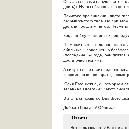
Согласна с вами на счет того, что
доить)). Ну так обычно и говорят 
Почитала про синехии - чисто гип
разрыв желтого тела. Но при этом
делала прошлым летом. Неужели з
Когда пойду во вторник к репродук
По месячным хотела еще сказать, 
обильные и совершенно безболезн
(последние 3-4 года) они длятся 3
достаточно терпимы.
А силу трав не стоит недооценива
современные препараты, несмотря 
Юлия Евгеньевна, с насморком о
весенней аллергии? Как-то писала
В этот раз посылаю Вам фото свои
Доброго Вам дня! Обнимаю.
Ответ:
Вот ведь сколько у Вас талант