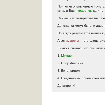
Прически очень милые - элега
узнала Вас -
красотка
, да и то
Сейчас нас интересует не ст
Да, спайки могут быть, и дават
Но я жду результатов визита к
А вот
аллергия
- это следстви
Лично я считаю, что лучшими 
1.
Мумие
.
2. Сбор Аверина.
3. Витапринол.
4. Ежедневный прием сока лимо
До встречи!