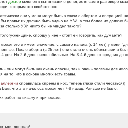
 этот
доктор
склонен к вытягиванию денег, хотя сам в разговоре сказ
люди, которым это свойственно.
отетически они у меня могут быть в связи с абортом и операцией на
 Вы правы: их должно быть видно на УЗИ, а тем более их должно б
а столько УЗИ никто бы не увидел такого?!
тологу-женщине, спрошу у неё - стоит ей говорить, как думаете?
может это и имеет значение: с самого начала (с 14 лет) у меня "дн
енные. После аборта (с 25 лет) они стали очень обильными и был
-4 дня. На 2-й день очень обильные. На 3-4-й день от средних до 
ть - они могут быть как очень опасны, так и очень полезны для чел
на то, что в основе многих есть травы.
т
аллергии
справилась спреем в нос, теперь глаза стали чесаться)).
 Вам, что это началось может лет 7-8 назад. Раньше не было.
х работ по визажу и прическам.
ов, моя дорогая!