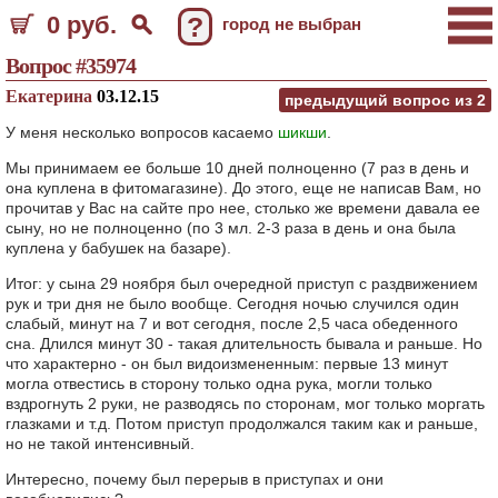
0 руб.
?
город не выбран
Вопрос #35974
Екатерина
03.12.15
предыдущий вопрос из
2
У меня несколько вопросов касаемо
шикши
.
Мы принимаем ее больше 10 дней полноценно (7 раз в день и
она куплена в фитомагазине). До этого, еще не написав Вам, но
прочитав у Вас на сайте про нее, столько же времени давала ее
сыну, но не полноценно (по 3 мл. 2-3 раза в день и она была
куплена у бабушек на базаре).
Итог: у сына 29 ноября был очередной приступ с раздвижением
рук и три дня не было вообще. Сегодня ночью случился один
слабый, минут на 7 и вот сегодня, после 2,5 часа обеденного
сна. Длился минут 30 - такая длительность бывала и раньше. Но
что характерно - он был видоизмененным: первые 13 минут
могла отвестись в сторону только одна рука, могли только
вздрогнуть 2 руки, не разводясь по сторонам, мог только моргать
глазками и т.д. Потом приступ продолжался таким как и раньше,
но не такой интенсивный.
Интересно, почему был перерыв в приступах и они