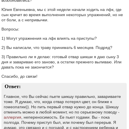
возобновились?
Юлия Евгеньевна, мы с этой недели начали ходить на лфк, где
сын кричит во время выполнения некоторых упражнений, но не
от боли, а с непривычки.
Вопросы:
1) Могут упражнения на лфк влиять на приступы?
2) Вы написали, что траву принимать 6 месяцев. Подряд?
3) Правильно ли я делаю: готовый отвар шикши я даю сыну 3
дня и завариваю его заново, а остатки прежнего выливаю. Или
давать пока не закончится?
Спасибо, до связи!
Ответ:
Главное, что Вы сейчас пьете шикшу правильно, завариваете
тоже. Я думаю, что, когда отвар потерял цвет, он ближе к
гомеопатии)). Но пить первый отвар нужно до конца. Шикшу
отменить можно в любой момент, но по серьезному поводу -
аллергия
, непереносимость. Ее пьют годами. Вы - пока
полгода. Почему приступ был, или почему был перерыв. Я
думаю, это связано и с погодой, и с настроением ребенка и