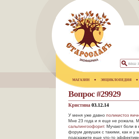
МАГАЗИН
ЭНЦИКЛОПЕДИЯ
Вопрос #29929
Кристина
03.12.14
У меня уже давно
поликистоз яич
Мне 23 года и я еще не рожала. М
сальпингоофорит
. Мучают боли в 
форум девушек с такими, как и у
подскажите еще что-то эффективн