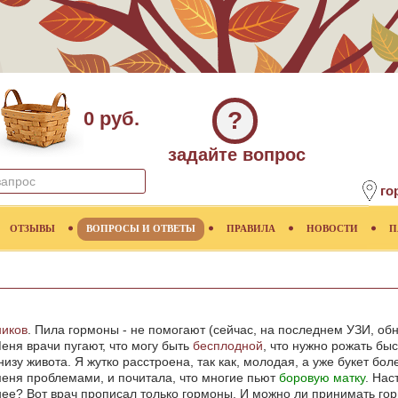
?
0 руб.
задайте вопрос
го
ОТЗЫВЫ
ВОПРОСЫ И ОТВЕТЫ
ПРАВИЛА
НОВОСТИ
П
ников
. Пила гормоны - не помогают (сейчас, на последнем УЗИ, о
еня врачи пугают, что могу быть
бесплодной
, что нужно рожать бы
низу живота. Я жутко расстроена, так как, молодая, а уже букет боле
 меня проблемами, и почитала, что многие пьют
боровую матку
. Нас
ее? Вот врач прописал только гормоны. И можно ли принимать го