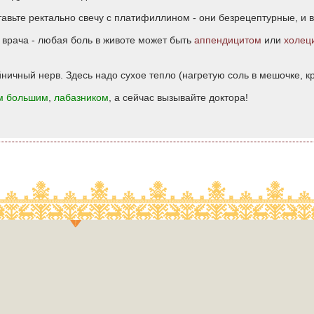
тавьте ректально свечу с платифиллином - они безрецептурные, и 
 врача - любая боль в животе может быть
аппендицитом
или
холец
йничный нерв. Здесь надо сухое тепло (нагретую соль в мешочке, к
м большим
,
лабазником
, а сейчас вызывайте доктора!