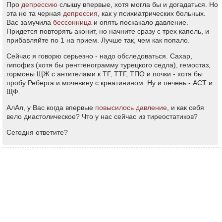
Про
депрессию
слышу впервые, хотя могла бы и догадаться. Но
эта не та черная
депрессия
, как у психиатрических больных.
Вас замучила
бессонница
и опять поскакало давление.
Придется повторять аконит, но начните сразу с трех капель, и
прибавляйте по 1 на прием. Лучше так, чем как попало.
Сейчас я говорю серьезно - надо обследоваться. Сахар,
гипофиз (хотя бы рентгенограмму турецкого седла), гемостаз,
гормоны ЩЖ с антителами к ТГ, ТТГ, ТПО и почки - хотя бы
пробу Реберга и мочевину с креатинином. Ну и печень - АСТ и
ЩФ.
АлАл, у Вас когда впервые
повысилось давление
, и как себя
вело диастолическое? Что у нас сейчас из тиреостатиков?
Сегодня ответите?