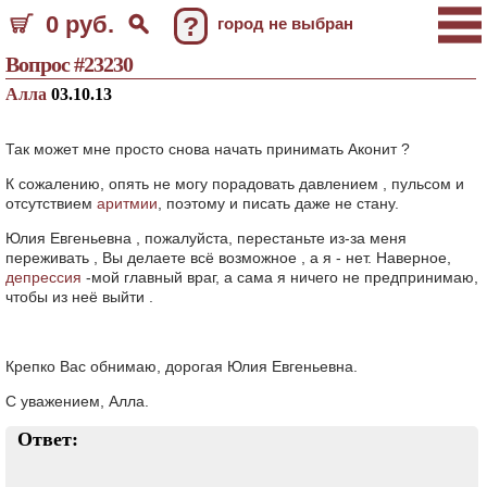
0 руб.
?
город не выбран
Вопрос #23230
Алла
03.10.13
Так может мне просто снова начать принимать Аконит ?
К сожалению, опять не могу порадовать давлением , пульсом и
отсутствием
аритмии
, поэтому и писать даже не стану.
Юлия Евгеньевна , пожалуйста, перестаньте из-за меня
переживать , Вы делаете всё возможное , а я - нет. Наверное,
депрессия
-мой главный враг, а сама я ничего не предпринимаю,
чтобы из неё выйти .
Крепко Вас обнимаю, дорогая Юлия Евгеньевна.
С уважением, Алла.
Ответ: