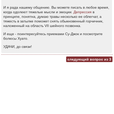
И я рада нашему общению. Вы можете писать в любое время,
когда одолеют тяжелые мысли и эмоции.
Депрессия
в
принципе, понятна, думаю травы несколько ее облегчат, а
тяжесть в затылке поможет снять обыкновенный горчичник,
наложенный на область VII шейного позвонка.
И еще - поинтересуйтесь приемами Су-Джок и посмотрите
болюсы Хуато.
УДАЧИ, до связи!
следующий вопрос из
3