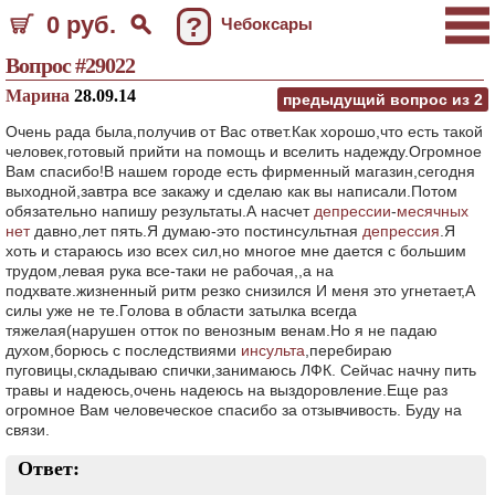
0 руб.
?
Чебоксары
Вопрос #29022
Марина
28.09.14
предыдущий вопрос из
2
Очень рада была,получив от Вас ответ.Как хорошо,что есть такой
человек,готовый прийти на помощь и вселить надежду.Огромное
Вам спасибо!В нашем городе есть фирменный магазин,сегодня
выходной,завтра все закажу и сделаю как вы написали.Потом
обязательно напишу результаты.А насчет
депрессии
-
месячных
нет
давно,лет пять.Я думаю-это постинсультная
депрессия
.Я
хоть и стараюсь изо всех сил,но многое мне дается с большим
трудом,левая рука все-таки не рабочая,,а на
подхвате.жизненный ритм резко снизился И меня это угнетает,А
силы уже не те.Голова в области затылка всегда
тяжелая(нарушен отток по венозным венам.Но я не падаю
духом,борюсь с последствиями
инсульта
,перебираю
пуговицы,складываю спички,занимаюсь ЛФК. Сейчас начну пить
травы и надеюсь,очень надеюсь на выздоровление.Еще раз
огромное Вам человеческое спасибо за отзывчивость. Буду на
связи.
Ответ: