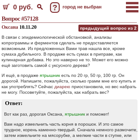
0 руб.
?
город не выбран
Вопрос #57128
Оксана
10.11.20
предыдущий вопрос из
2
В связи с эпидемиологической обстановкой, анализы
копрограммы и ферментов сделать не предоставляется
возможным. Из предложенных Вами трав нашла все, кроме
сумаха дубильного. В продаже есть сумах в приправе, как
кулинарная добавка. Но это наверно не то. Может его можно
ещё заготовить самой с уксусного дерева?
И ещё, в продаже
ятрышник
есть по 20 гр, 50 гр, 100 гр. Он
дорогой. Напишите, пожалуйста, сколько грамм мне его купить и
как употреблять? Сейчас
диарею
приостановила, но вес набрать
не могу. Посоветуйте, пожалуйста, как набрать вес?
Ответ:
Вот как раз, дорогая Оксана,
ятрышник
и поможет!
Вам надо измельчить часть корня в порошок. И это самое
трудное, корень каменно-твердый. Сначала немного размочите,
затем измельчите на мясорубке, а мелкие части в ступке, или