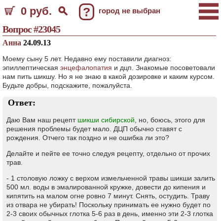
0 руб.
?
город не выбран
Вопрос #23045
Анна
24.09.13
Моему сыну 5 лет. Недавно ему поставили диагноз:
эпиллептическая
энцефалопатия
и дцп. Знакомые посоветовали
нам пить шикшу. Но я не знаю в какой дозировке и каким курсом.
Будьте добры, подскажите, пожалуйста.
Ответ:
Даю Вам наш рецепт
шикши сибирской
, но, боюсь, этого для
решения проблемы будет мало. ДЦП обычно ставят с
рождения. Отчего так поздно и не ошибка ли это?
Делайте и пейте ее точно следуя рецепту, отдельно от прочих
трав.
- 1 столовую ложку с верхом измельченной травы шикши залить
500 мл. воды в эмалированной кружке, довести до кипения и
кипятить на малом огне ровно 7 минут. Снять, остудить. Траву
из отвара не убирать! Поскольку принимать ее нужно будет по
2-3 своих обычных глотка 5-6 раз в день, именно эти 2-3 глотка