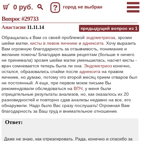
0 руб.
?
город не выбран
Вопрос #29733
Анастасия
11.11.14
предыдущий вопрос из
1
Обращалась к Вам со своей проблемой
эндометриоза
, эрозии
шейки матки,
кисты в левом яичнике
и
аднексита
. Хочу выразить
Вам огромную благодарность за отзывчивость, понимание и
желание помочь! Благодаря вашим рецептам (больше я ничего
не принимала) эрозия шейки матки уменьшилась, насчет кисты -
врач сомневается теперь была ли она.
Эндометриоз
конечно,
остался, образовались спайки после
аднексита
на правом
яичнике, но думаю, потому что второй месяц прием отваров был
не постоянный. А еще, при первом моем письме Вы
рекомендовали обследоваться на
ВПЧ
, у меня были
отрицательные результаты анализов, но, как оказалось их 20
разновидностей и повторно сдав анализы недавно на все, его
обнаружили. Надо было Вас сразу послушать! Огромная Вам
благодарность за Ваш труд и внимательное отношение.
Ответ:
Даже не знаю, как отреагировать. Рада, конечно и спасибо за