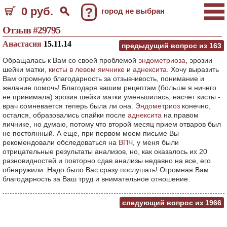
0 руб.
?
город не выбран
Отзыв #29795
Анастасия
15.11.14
предыдущий вопрос из
163
Обращалась к Вам со своей проблемой
эндометриоза
, эрозии
шейки матки,
кисты в левом яичнике
и
аднексита
. Хочу выразить
Вам огромную благодарность за отзывчивость, понимание и
желание помочь! Благодаря вашим рецептам (больше я ничего
не принимала) эрозия шейки матки уменьшилась, насчет кисты -
врач сомневается теперь была ли она.
Эндометриоз
конечно,
остался, образовались спайки после
аднексита
на правом
яичнике, но думаю, потому что второй месяц прием отваров был
не постоянный. А еще, при первом моем письме Вы
рекомендовали обследоваться на
ВПЧ
, у меня были
отрицательные результаты анализов, но, как оказалось их 20
разновидностей и повторно сдав анализы недавно на все, его
обнаружили. Надо было Вас сразу послушать! Огромная Вам
благодарность за Ваш труд и внимательное отношение.
следующий вопрос из
1966