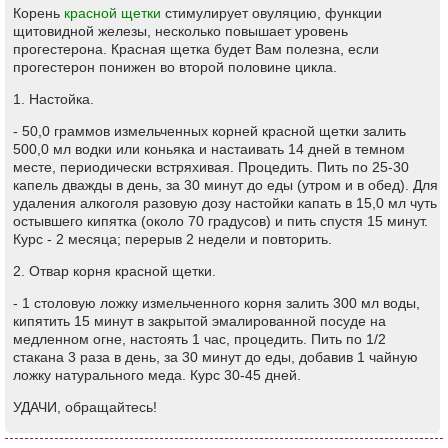
Корень
красной щетки
стимулирует овуляцию, функции
щитовидной железы, несколько повышает уровень
прогестерона. Красная щетка будет Вам полезна, если
прогестерон понижен во второй половине цикла.
1. Настойка.
- 50,0 граммов измельченных корней красной щетки залить
500,0 мл водки или коньяка и настаивать 14 дней в темном
месте, периодически встряхивая. Процедить. Пить по 25-30
капель дважды в день, за 30 минут до еды (утром и в обед). Для
удаления алкоголя разовую дозу настойки капать в 15,0 мл чуть
остывшего кипятка (около 70 градусов) и пить спустя 15 минут.
Курс - 2 месяца; перерыв 2 недели и повторить.
2. Отвар корня красной щетки.
- 1 столовую ложку измельченного корня залить 300 мл воды,
кипятить 15 минут в закрытой эмалированной посуде на
медленном огне, настоять 1 час, процедить. Пить по 1/2
стакана 3 раза в день, за 30 минут до еды, добавив 1 чайную
ложку натурального меда. Курс 30-45 дней.
УДАЧИ, обращайтесь!