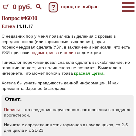
0 руб.
?
город не выбран
Вопрос #46030
Елена
14.11.17
С недавних пор у меня появились выделения с кровью в
середине цикла (или коричневые выделения), врач
порекомендовал сделать УЗИ, в заключении написали, что есть
УЗИ-признаки
эндометриоза
и
полип
эндометрия.
Гинеколог порекомендовал сначала сделать выскабливание, но
гарантии не дает, что полип снова не появится. Вычитала в
интернете, что может помочь трава
красная щетка
.
Хотела бы узнать правдивость данной информации. И как
применять. Заранее благодарю.
Ответ:
Полипы
- это следствие нарушенного соотношения эстрадиол/
прогестерон
.
Начните с определения этих гормонов в начале цикла, со 2-5
дня цикла и с 21-23.