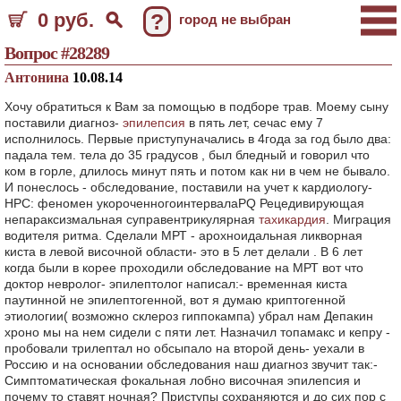
0 руб.
?
город не выбран
Вопрос #28289
Антонина
10.08.14
Хочу обратиться к Вам за помощью в подборе трав. Моему сыну
поставили диагноз-
эпилепсия
в пять лет, сечас ему 7
исполнилось. Первые приступуначались в 4года за год было два:
падала тем. тела до 35 градусов , был бледный и говорил что
ком в горле, длилось минут пять и потом как ни в чем не бывало.
И понеслось - обследование, поставили на учет к кардиологу-
НРС: феномен укороченногоинтервалаPQ Рецедивирующая
непараксизмальная суправентрикулярная
тахикардия
. Миграция
водителя ритма. Сделали МРТ - арохноидальная ликворная
киста в левой височной области- это в 5 лет делали . В 6 лет
когда были в корее проходили обследование на МРТ вот что
доктор невролог- эпилептолог написал:- временная киста
паутинной не эпилептогенной, вот я думаю криптогенной
этиологии( возможно склероз гиппокампа) убрал нам Депакин
хроно мы на нем сидели с пяти лет. Назначил топамакс и кепру -
пробовали трилептал но обсыпало на второй день- уехали в
Россию и на основании обследования наш диагноз звучит так:-
Симптоматическая фокальная лобно височная эпилепсия и
почему то ставят ночная? Приступы сохраняются и до сих пор с