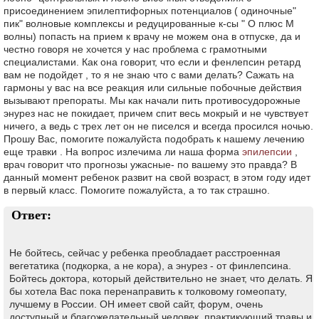
присоединением эпилептифорных потенциалов ( одиночные"
пик" волновые комплексы и редуцированные к-сы " О плюс М
волны) попасть на прием к врачу не можем она в отпуске, да и
честно говоря не хочется у нас проблема с грамотными
специалистами. Как она говорит, что если и фенлепсин ретард
вам не подойдет , то я не знаю что с вами делать? Сажать на
гармоны у вас на все реакция или сильные побочные действия
вызывают препораты. Мы как начали пить противосудорожные
энурез нас не покидает, причем спит весь мокрый и не чувствует
ничего, а ведь с трех лет он не писелся и всегда просился ночью.
Прошу Вас, помогите пожалуйста подобрать к нашему лечению
еще травки . На вопрос излечима ли наша форма
эпилепсии
,
врач говорит что прогнозы ужасные- по вашему это правда? В
данный момент ребенок развит на свой возраст, в этом году идет
в первый класс. Помогите пожалуйста, а то так страшно.
Ответ:
Не бойтесь, сейчас у ребенка преобладает расстроенная
вегетатика (подкорка, а не кора), а энурез - от финлепсина.
Бойтесь доктора, который действительно не знает, что делать. Я
бы хотела Вас пока перенаправить к толковому гомеопату,
лучшему в России. ОН имеет свой сайт, форум, очень
доступный и благожелательный человек, практикующий травы и