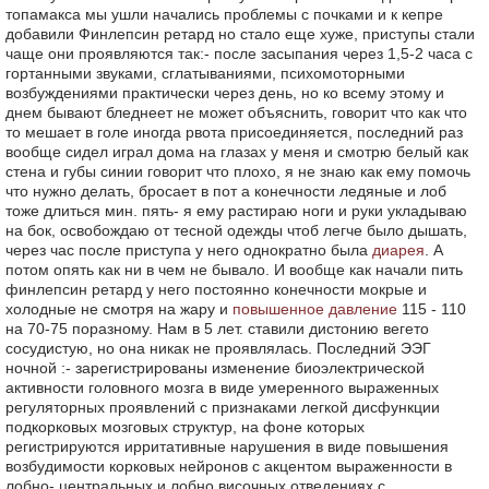
топамакса мы ушли начались проблемы с почками и к кепре
добавили Финлепсин ретард но стало еще хуже, приступы стали
чаще они проявляются так:- после засыпания через 1,5-2 часа с
гортанными звуками, сглатываниями, психомоторными
возбуждениями практически через день, но ко всему этому и
днем бывают бледнеет не может объяснить, говорит что как что
то мешает в голе иногда рвота присоединяется, последний раз
вообще сидел играл дома на глазах у меня и смотрю белый как
стена и губы синии говорит что плохо, я не знаю как ему помочь
что нужно делать, бросает в пот а конечности ледяные и лоб
тоже длиться мин. пять- я ему растираю ноги и руки укладываю
на бок, освобождаю от тесной одежды чтоб легче было дышать,
через час после приступа у него однократно была
диарея
. А
потом опять как ни в чем не бывало. И вообще как начали пить
финлепсин ретард у него постоянно конечности мокрые и
холодные не смотря на жару и
повышенное давление
115 - 110
на 70-75 поразному. Нам в 5 лет. ставили дистонию вегето
сосудистую, но она никак не проявлялась. Последний ЭЭГ
ночной :- зарегистрированы изменение биоэлектрической
активности головного мозга в виде умеренного выраженных
регуляторных проявлений с признаками легкой дисфункции
подкорковых мозговых структур, на фоне которых
регистрируются ирритативные нарушения в виде повышения
возбудимости корковых нейронов с акцентом выраженности в
лобно- центральных и лобно височных отведениях с