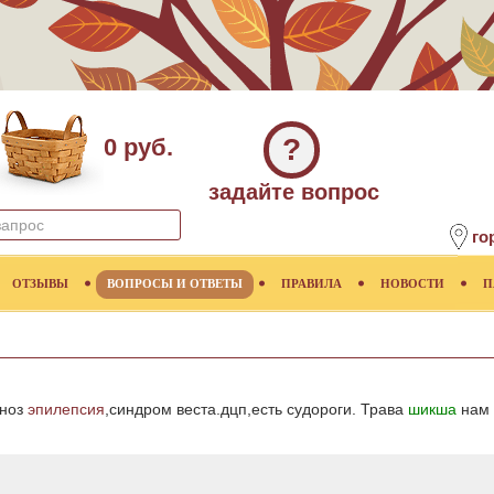
?
0 руб.
задайте вопрос
го
ОТЗЫВЫ
ВОПРОСЫ И ОТВЕТЫ
ПРАВИЛА
НОВОСТИ
П
гноз
эпилепсия
,синдром веста.дцп,есть судороги. Трава
шикша
нам 